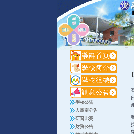
:::
:::
【
學校公告
人事室公告
研習比賽
財務公告