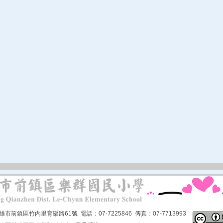
市前鎮區竹內里育樂路61號 電話：07-7225846 傳真：07-7713993