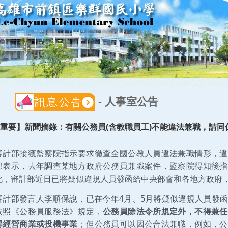
-
人事室公告
重要】新聞摘錄：有關公務員(含教職員工)不能違法兼職，請同
審計部接獲監察院指示要求徹查全國公教人員違法兼職情形，違
部表示，去年調查某地方政府公務員兼職案件，監察院得知後指
此，審計部近日已將疑似違規人員發函給中央部會和各地方政府
審計部發言人李順保說，已在今年4月、5月將疑似違規人員發
按照《公務員服務法》規定，
公務員除法令所規定外，不得兼任
得經營商業或投機事業
；但公務員可以因公合法兼職，例如，公