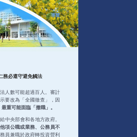
導覽
:::
仁務必遵守避免觸法
法人數可能超過百人。審計
示要改為「全國徹查」，因
，
最重可能面臨「撤職」。
函給中央部會和各地方政府。
他項公職或業務、公務員不
務員兼職於政府轉投資營利