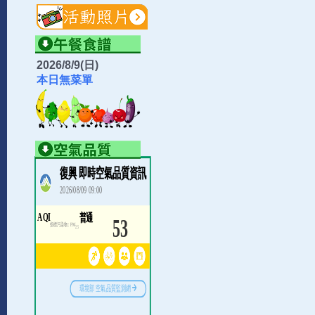
2026/8/9(日)
本日無菜單