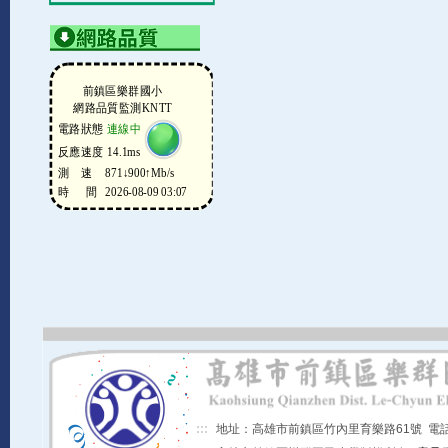
:::
地址：高雄市前鎮區竹內里育樂路61號 電話：07-