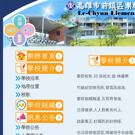
:::
:::
樂群校歌 詞:張裕光 曲:林繼興
學校沿革
地理位置
竹籬絃歌嘹亮喨,聲震高雄港,
校歌
樂群旗幟飄盪,五育齊發揚,
活潑健康,人人勤奮肯向上,
啟蒙養正,好國民的好榜樣,
學校公告
生活規律進課堂,矯健身手在操場,