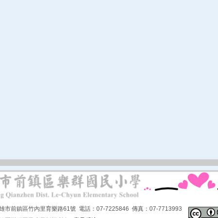
市前鎮區竹內里育樂路61號 電話：07-7225846 傳真：07-7713993