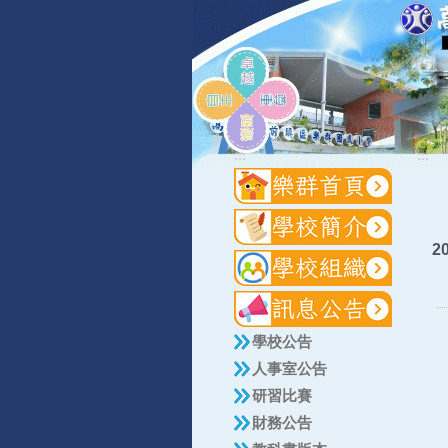
:::
:::
2
學校公告
人事室公告
研習比賽
財務公告