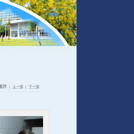
導覽
:::
相片
｜
上一張
｜
下一張